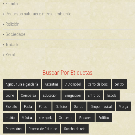
Familia
Recursos naturais e medio ambiente
Relixión
Sociedade
Traballo
Xeral
Buscar Por Etiquetas
Agricultura e gandería
Arxentina
Automóbil
Carro de bois
centro
coche
Comparsa
Educación
Emigración
Entroido
Escola
Exército
Festa
Fútbol
Gaiteiro
Gando
Grupo musical
Murga
muíño
Música
new york
Orquesta
Paisaxes
Política
Procesións
Rancho de Entroido
Rancho de reis